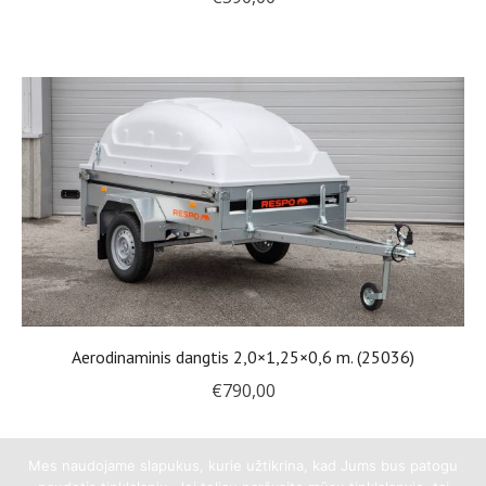
Aerodinaminis dangtis 2,0×1,25×0,6 m. (25036)
€
790,00
Mes naudojame slapukus, kurie užtikrina, kad Jums bus patogu