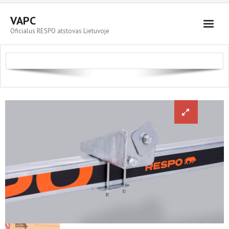
VAPC
Oficialus RESPO atstovas Lietuvoje
Parduodami automobiliai
RESPO priekabos
Servisas ir plovykla
Kontaktai
Cart (
0
Items)