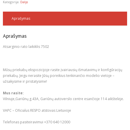
Kategorija:
Dalys
Aprašymas
Aprašymas
Atsarginio rato laikiklis 7502
Mūsų priekabų ekspozicijoje rasite įvairiausių išmatavimų ir konfigūracijų
priekabų. Jeigu nerasite Jūsų poreikius tenkinančio modelio vietoje –
užsakysime ir pristatysime!
Mus rasite:
Vilniuje,Gariūnų g.43A, Gariūnų autoverslo centre esančioje 114 aikštelėje.
VAPC – Oficialus RESPO atstovas Lietuvoje
Telefonas pasiteiravimui +370 640 12000