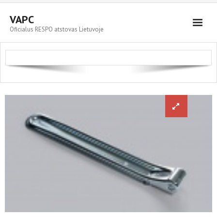
VAPC
Oficialus RESPO atstovas Lietuvoje
Parduodami automobiliai
RESPO priekabos
Servisas ir plovykla
Kontaktai
Cart (
0
Items)