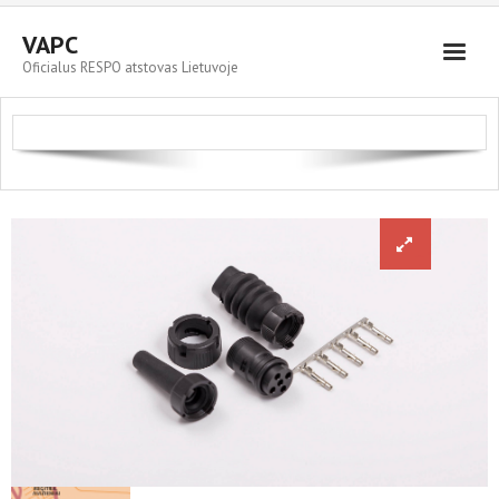
VAPC
Oficialus RESPO atstovas Lietuvoje
Parduodami automobiliai
RESPO priekabos
Servisas ir plovykla
Kontaktai
Cart (
0
Items)