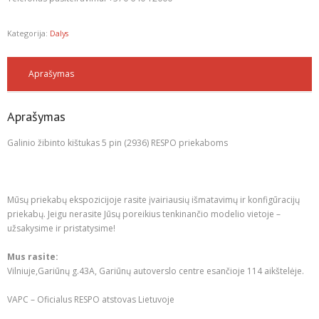
Kategorija:
Dalys
Aprašymas
Aprašymas
Galinio žibinto kištukas 5 pin (2936) RESPO priekaboms
Mūsų priekabų ekspozicijoje rasite įvairiausių išmatavimų ir konfigūracijų
priekabų. Jeigu nerasite Jūsų poreikius tenkinančio modelio vietoje –
užsakysime ir pristatysime!
Mus rasite:
Vilniuje,Gariūnų g.43A, Gariūnų autoverslo centre esančioje 114 aikštelėje.
VAPC – Oficialus RESPO atstovas Lietuvoje