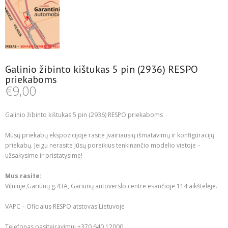
Galinio žibinto kištukas 5 pin (2936) RESPO
priekaboms
€
9,00
Galinio žibinto kištukas 5 pin (2936) RESPO priekaboms
Mūsų priekabų ekspozicijoje rasite įvairiausių išmatavimų ir konfigūracijų
priekabų. Jeigu nerasite Jūsų poreikius tenkinančio modelio vietoje –
užsakysime ir pristatysime!
Mus rasite:
Vilniuje,Gariūnų g.43A, Gariūnų autoverslo centre esančioje 114 aikštelėje.
VAPC – Oficialus RESPO atstovas Lietuvoje
Telefonas pasiteiravimui +370 640 12000