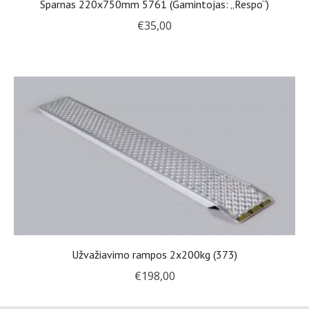
Sparnas 220x750mm 5761 (Gamintojas: „Respo“)
€
35,00
Užvažiavimo rampos 2x200kg (373)
€
198,00