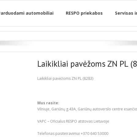
Parduodami automobiliai
RESPO priekabos
Servisas i
Laikikliai pavėžoms ZN PL (
Laikikliai pavėžoms ZN PL (8283)
Mus rasite:
Vilniuje, Gariūnų g.43A, Gariūnų autoverslo centre esančioj
VAPC – Oficialus RESPO atstovas Lietuvoje
Telefonas pasiteiravimui +370 640 53000