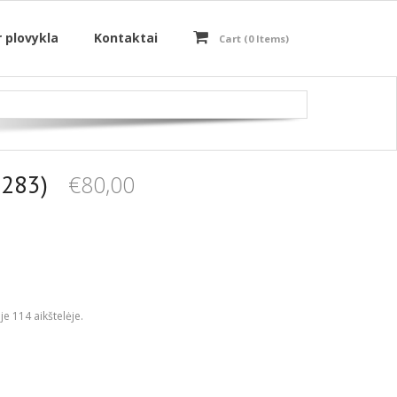
r plovykla
Kontaktai
Cart (
0
Items)
8283)
€
80,00
e 114 aikštelėje.