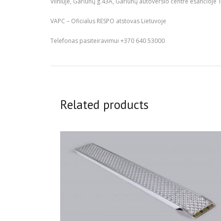
Vilniuje, Gariūnų g.43A, Gariūnų autoverslo centre esančioje 1
VAPC – Oficialus RESPO atstovas Lietuvoje
Telefonas pasiteiravimui +370 640 53000
Related products