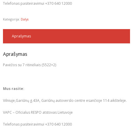
Telefonas pasiteiravimui +370 640 12000
Kategorija:
Dalys
Aprašymas
Aprašymas
Pavėžos su 7 ritinėliais (5522×2)
Mus rasite:
Vilniuje,Gariūnų g.43A, Gariūnų autoverslo centre esančioje 114 aikštelėje.
VAPC – Oficialus RESPO atstovas Lietuvoje
Telefonas pasiteiravimui +370 640 12000