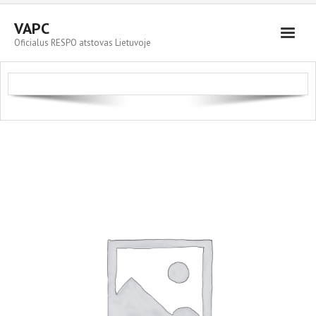
VAPC
Oficialus RESPO atstovas Lietuvoje
Parduodami automobiliai
RESPO priekabos
Servisas ir plovykla
Kontaktai
Cart (
0
Items)