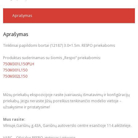
Aprašymas
Aprašymas
Tinkliniai papildomi bortai (12187) 3.0×1.5m. RESPO priekaboms
Produktas suderinamas su šiomis „Respo“ priekabomis:
750M301L150PLH
750M301L150
750M302L150
Mūsų priekabų ekspozicijoje rasite įvairiausių išmatavimų ir konfigūracijų
priekabų. Jeigu nerasite Jūsų poreikius tenkinančio modelio vietoje –
užsakysime ir pristatysime!
Mus rasite:
Vilniuje,Gariūnų g.43A, Gariūnų autoverslo centre esančioje 114 aikštelėje.
VAPC – Oficialus RESPO atstovas Lietuvoje