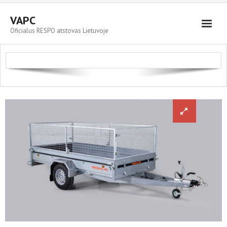
VAPC
Oficialus RESPO atstovas Lietuvoje
Parduodami automobiliai
RESPO priekabos
Servisas ir plovykla
Kontaktai
Cart (
0
Items)