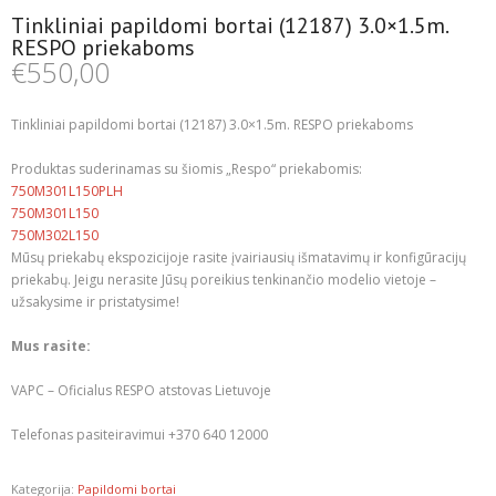
Tinkliniai papildomi bortai (12187) 3.0×1.5m.
RESPO priekaboms
€
550,00
Tinkliniai papildomi bortai (12187) 3.0×1.5m. RESPO priekaboms
Produktas suderinamas su šiomis „Respo“ priekabomis:
750M301L150PLH
750M301L150
750M302L150
Mūsų priekabų ekspozicijoje rasite įvairiausių išmatavimų ir konfigūracijų
priekabų. Jeigu nerasite Jūsų poreikius tenkinančio modelio vietoje –
užsakysime ir pristatysime!
Mus rasite:
VAPC – Oficialus RESPO atstovas Lietuvoje
Telefonas pasiteiravimui +370 640 12000
Kategorija:
Papildomi bortai