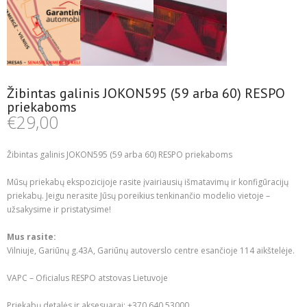
Žibintas galinis JOKON595 (59 arba 60) RESPO
priekaboms
€
29,00
Žibintas galinis JOKON595 (59 arba 60) RESPO priekaboms
Mūsų priekabų ekspozicijoje rasite įvairiausių išmatavimų ir konfigūracijų
priekabų. Jeigu nerasite Jūsų poreikius tenkinančio modelio vietoje –
užsakysime ir pristatysime!
Mus rasite:
Vilniuje, Gariūnų g.43A, Gariūnų autoverslo centre esančioje 114 aikštelėje.
VAPC – Oficialus RESPO atstovas Lietuvoje
Priekabų detalės ir aksesuarai: +370 640 53000