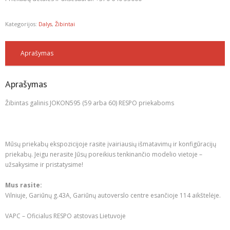
Kategorijos:
Dalys
,
Žibintai
Aprašymas
Aprašymas
Žibintas galinis JOKON595 (59 arba 60) RESPO priekaboms
Mūsų priekabų ekspozicijoje rasite įvairiausių išmatavimų ir konfigūracijų
priekabų. Jeigu nerasite Jūsų poreikius tenkinančio modelio vietoje –
užsakysime ir pristatysime!
Mus rasite:
Vilniuje, Gariūnų g.43A, Gariūnų autoverslo centre esančioje 114 aikštelėje.
VAPC – Oficialus RESPO atstovas Lietuvoje