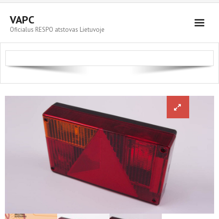
VAPC
Oficialus RESPO atstovas Lietuvoje
Parduodami automobiliai
RESPO priekabos
Servisas ir plovykla
Kontaktai
Cart (
0
Items)