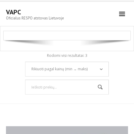
VAPC
Oficialus RESPO atstovas Lietuvoje
Parduodami automobiliai
RESPO priekabos
Servisas ir plovykla
Rodomi visi rezultatai: 3
Kontaktai
Cart (
0
Items)